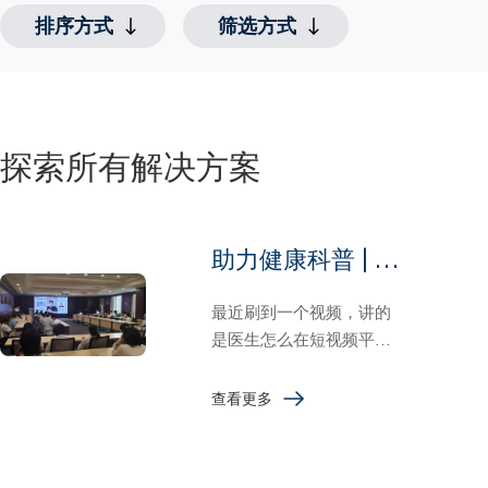
排序方式
筛选方式
平台
相关性
医院传播矩阵
星光学院
健康100品牌
服务
最新
健康中国报道
健康百科
健康消费传播
省级频道
千县工程
最老
探索所有解决方案
走进药企
健康中国传播大会
健康传播智库
健康中国报道
健康传播智库
助力健康科普 | 医生短视频培训公益讲座启动，覆盖全国多家医院
最近刷到一个视频，讲的
是医生怎么在短视频平台
上做科普。评论区特别热
闹：——有人说"医生做短
查看更多
视频根本没人看"，有人
说"发了几条播放量一直卡
在500"，还有人问"我发了